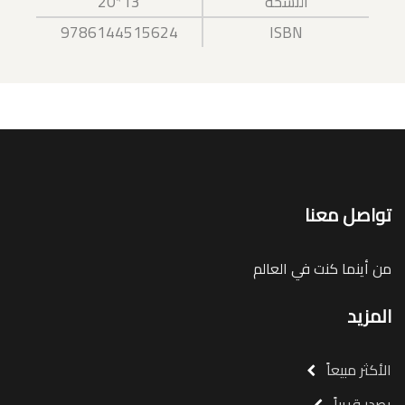
النسخة
13*20
9786144515624
ISBN
تواصل معنا
من أينما كنت في العالم
المزيد
الأكثر مبيعاً
يصدر قريباً