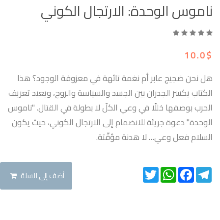
ناموس الوحدة: الارتجال الكوني
10.0$
هل نحن ضجيج عابر أم نغمة تائهة في معزوفة الوجود؟ هذا
الكتاب يكسر الجدران بين الجسد والسياسة والروح، ويعيد تعريف
الحرب بوصفها خللًا في وعي الكلّ لا بطولة في القتال. "ناموس
الوحدة" دعوة جريئة للانضمام إلى الارتجال الكوني، حيث يكون
السلام فعل وعي… لا هدنة مؤقّتة.
Twitter
WhatsApp
Facebook
Telegram
أضف إلى السلة