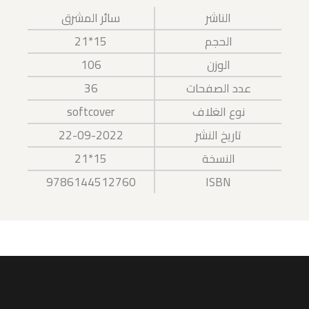
الناشر
سائر المشرق
15*21
الحجم
106
الوزن
36
عدد الصفحات
softcover
نوع الغلاف
22-09-2022
تاريخ النشر
15*21
النسخة
9786144512760
ISBN