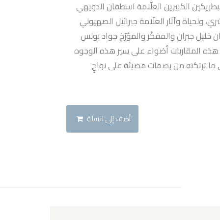
البطريكين الكبيرين العلّامة اسطفان الدويهي
، ولحياة وآثار العلّامة جبرائيل الصهيوني
 خليل جبران والمفكّر والمؤرّخ جواد بولس
هذه المقاربات أضواء على سير هذه الوجوه
ى ما ترتكته من بصمات مضيئة على نواحٍ
أضف إلى السلة