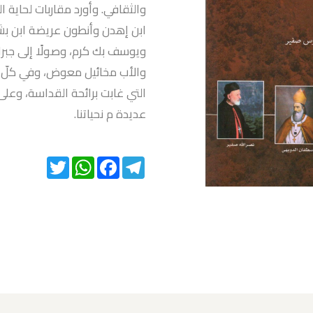
والثقافي. وأورد مقاربات لحاية 
ابن إهدن وأنطون عريضة ابن بشري
ويوسف بك كرم، وصولًا إلى جبران
والأب مخائيل معوض، وفي كلّ 
التي غابت برائحة القداسة، وعل
عديدة م نحياتنا.
Twitter
WhatsApp
Facebook
Telegram