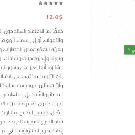
12.0$
خلافًا لما للاعتقاد السائد حول ا
والأموات، أو إلى سماء آلهةٍ قابع
بشريّة التقدّم ومدن الحضارات
وثوراتـ وإيديولوجيات وثقافات،
السّائرة، أنها تعبر على جسور الم
تلك الآلهة المكدّسة في ناطحات ع
وأنّ يوميّاتها موسومة بسلوكي
المصائر والشّتات، إلى غلغامش ا
يجوب حقول العلم بحثًا عن تلك الع
الضّال، يلتمس الصّفح عمّا ارتك
نفاد الخبز والصّبر ربما لم يجد
إعادة تدوير الميثولوجيا التي لم 