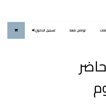
طات
تواصل معنا
تسجيل الدخول
حاضر
وم