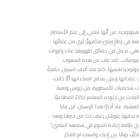
لميثولوجيا، عن أنّها تنتمي إلى علم الأساطير
ة في إطارٍ زمنيّ مكفهرٍّ، تَرى من عليائها
، وهي تحمل في حقائق ظهورها عناء وثروات
 ويوميات... لقد غاب عن هذه الشعوب
يثولوجيا نفسها، كما منذ آلاف السنين، حاملةً
باداتها وعلى مذابح انتماءاتها أيًّا كانت،
ّات شخصيات الأسطورة، من زيوس ولعبة
لباحث عن خلوده المعتمر ذكاءً اصطناعيًا،
شبة. عاد أخيرًا هذا الإنسان، ابن غايا
به بحقها، يتوسّل رغيف حبّ من خيرها وبعد
 سوى طاقة إعادة التدوير في مصنعه البشري!
تكفَّ يومًا عن إحياء واستخدام الفكر