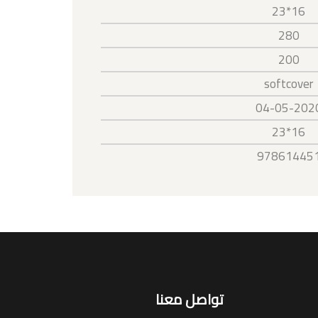
16*23
280
200
softcover
04-05-202
16*23
97861445
تواصل معنا