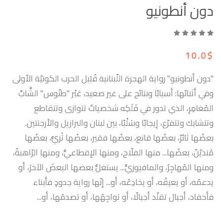
دون أنطونيو
10.0$
"دون أنطونيو" رواية الهجرة اللّبنانية قُبَيل الحرب الكونيّة الأولى
وفي أثنائها: أسبابًا ونتائج على غير صعيد، عَبْر "طنّوس" الشَّابِّ
المُغامِرِ، الذي تدور في فَلَكِه شخصياتٌ تتوازى وتتقاطع
وتتشابك وتتفرّع، إيجابًا وسَلْبًا، بين لبنان والبرازيل والأرجنتين.
بعضُها ثائرٌ، بعضُها قانع، بعضُها فقير، بعضُها ثَريٌّ، بعضُها
مُتديّنٌ، بعضُها... منها الفلّاح، ومنها الإقطاعيُّ، ومنها الرّاهبةُ،
ومنها المُهاجِرُ، والمافيوزيُّ... يستغلُّ بعضها البعضَ الآخرَ، أو
يدعمُه، أو يعيقُه، أو يخادِعُه، أو... إنّها رواية جدودٍ فأبناء
فأحفاد، أجيال تقلّد أجيالًا، أو تواجِهُها، أو تصدمُها، أو...