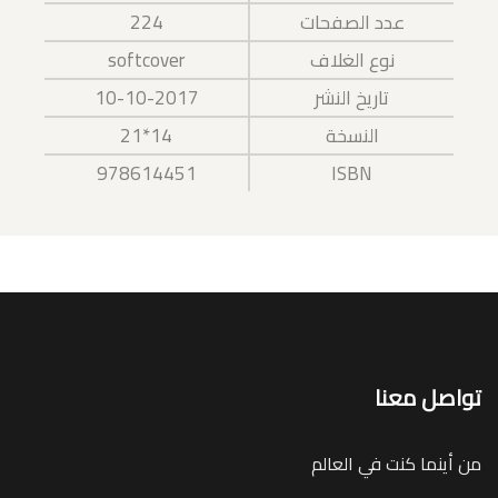
عدد الصفحات
224
نوع الغلاف
softcover
تاريخ النشر
10-10-2017
النسخة
14*21
978614451
ISBN
تواصل معنا
من أينما كنت في العالم